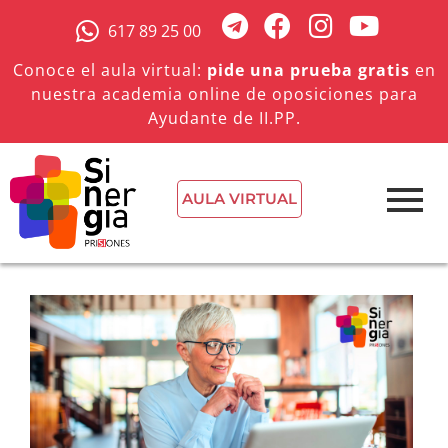
617 89 25 00
Conoce el aula virtual:
pide una prueba gratis
en
nuestra academia online de oposiciones para
Ayudante de II.PP.
AULA VIRTUAL