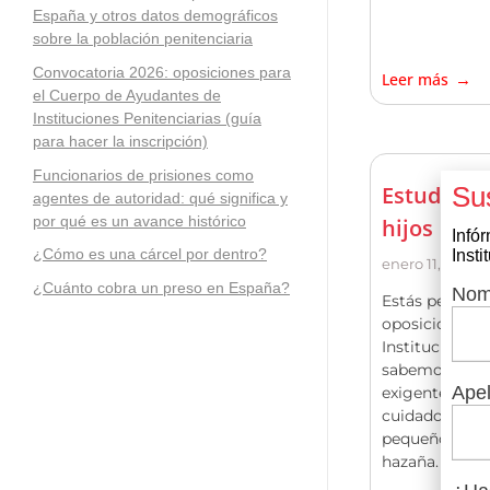
España y otros datos demográficos
sobre la población penitenciaria
Convocatoria 2026: oposiciones para
Leer más
el Cuerpo de Ayudantes de
Instituciones Penitenciarias (guía
para hacer la inscripción)
Funcionarios de prisiones como
Estudiar 
agentes de autoridad: qué significa y
por qué es un avance histórico
hijos
Infór
¿Cómo es una cárcel por dentro?
Inst
enero 11, 2022
¿Cuánto cobra un preso en España?
Nom
Estás pensand
oposiciones a
Instituciones 
sabemos que o
Apel
exigente, per
cuidado de hij
pequeños, se 
hazaña.