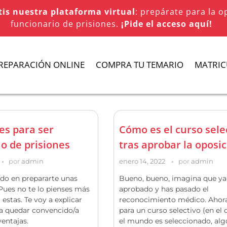
tis nuestra plataforma virtual
: prepárate para la o
funcionario de prisiones.
¡Pide el acceso aquí!
REPARACIÓN ONLINE
COMPRA TU TEMARIO
MATRIC
es para ser
Cómo es el curso sele
o de prisiones
tras aprobar la oposi
por
admin
enero 14, 2022
por
admin
do en prepararte unas
Bueno, bueno, imagina que ya
Pues no te lo pienses más
aprobado y has pasado el
 estas. Te voy a explicar
reconocimiento médico. Ahora
 a quedar convencido/a
para un curso selectivo (en el
ventajas.
el mundo es seleccionado, al