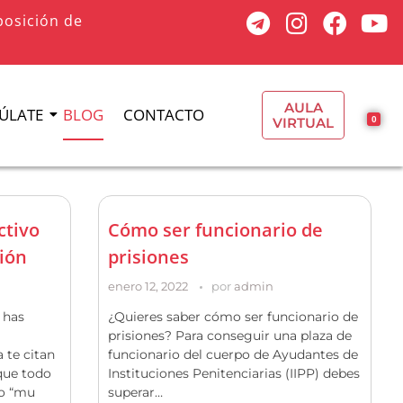
posición de
AULA
ÚLATE
BLOG
CONTACTO
VIRTUAL
0
ctivo
Cómo ser funcionario de
ción
prisiones
enero 12, 2022
por
admin
 has
¿Quieres saber cómo ser funcionario de
prisiones? Para conseguir una plaza de
 te citan
funcionario del cuerpo de Ayudantes de
 que todo
Instituciones Penitenciarias (IIPP) debes
go “mu
superar…