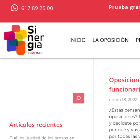
Prueba gra
617 89 25 00
INICIO
LA OPOSICIÓN
P
Oposicion
funcionari
enero 18, 2022
¿Estás pensan
oposiciones? 
Artículos recientes
y decídete por
por qué y vas
por todas las 
Cuál es la edad de los presos en