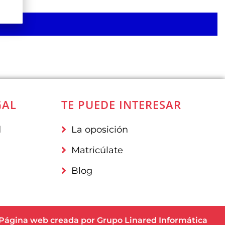
GAL
TE PUEDE INTERESAR
d
La oposición
Matricúlate
Blog
Página web creada por Grupo Linared
Info
r
mática