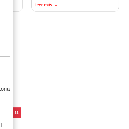
Leer más
toría
10
11
í