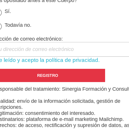
 opositado antes a este Cuerpo?
Leer más
Sí.
Todavía no.
obra un
cción de correo electrónico:
io de Prisiones?
por
admin
 leído y acepto la política de privacidad.
saber cuánto cobra un
 prisiones? Te lo
sponsable del tratamiento: Sinergia Formación y Consul
nalidad: envío de la información solicitada, gestión de
ripciones.
gitimación: consentimiento del interesado.
Primero
1
...
9
stinatarios: plataforma de e-mail marketing Mailchimp.
rechos: de acceso, rectificación y supresión de datos, as