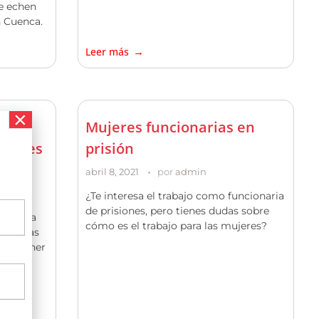
e echen
n Cuenca.
Leer más
lico
Mujeres funcionarias en
dantes
prisión
abril 8, 2021
por
admin
¿Te interesa el trabajo como funcionaria
de prisiones, pero tienes dudas sobre
ón de la
cómo es el trabajo para las mujeres?
esitabas
n y poner