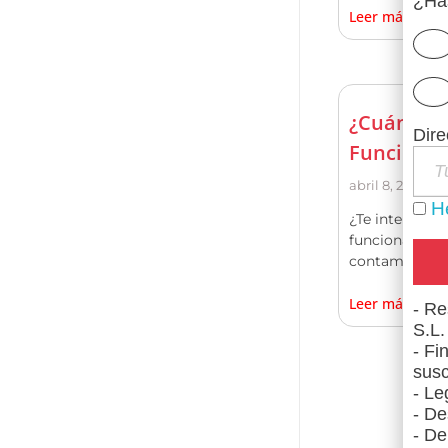
¿Has
Leer más
¿Cuánto c
Dire
Funcionar
abril 8, 2021
He
¿Te interesa 
funcionario de
contamos.
Leer más
- Re
S.L.
- Fi
susc
- Le
- De
- De