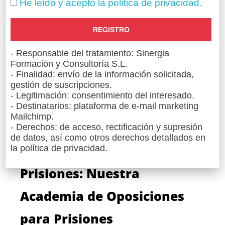
Resultados Comprobados
He leído y acepto la política de privacidad.
Nuestro compromiso con la calidad y la
excelencia se refleja en los resultados de
nuestros estudiantes. La alta tasa de éxito de
- Responsable del tratamiento: Sinergia
nuestra academia para profesionales de
Formación y Consultoría S.L.
instituciones penitenciarias es un testimonio de
- Finalidad: envío de la información solicitada,
la eficacia de nuestros métodos. Muchos de
gestión de suscripciones.
nuestros alumnos han conseguido plazas en el
- Legitimación: consentimiento del interesado.
cuerpo de ayudantes de instituciones
- Destinatarios: plataforma de e-mail marketing
penitenciarias, gracias a la preparación integral
Mailchimp.
que ofrecemos.
- Derechos: de acceso, rectificación y supresión
de datos, así como otros derechos detallados en
Inscríbete Hoy en Sinergia
la política de privacidad.
Prisiones: Nuestra
Academia de Oposiciones
para Prisiones