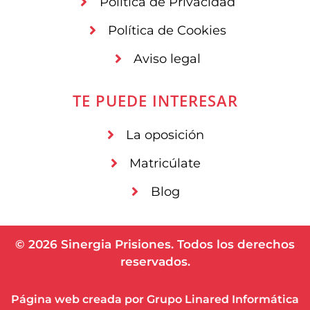
Política de Privacidad
Política de Cookies
Aviso legal
TE PUEDE INTERESAR
La oposición
Matricúlate
Blog
© 2026 Sinergia Prisiones. Todos los derechos
reservados.
Página web creada por Grupo Linared
Info
r
mática