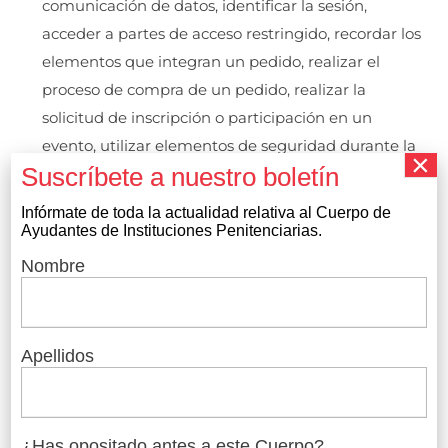
comunicación de datos, identificar la sesión,
acceder a partes de acceso restringido, recordar los
elementos que integran un pedido, realizar el
proceso de compra de un pedido, realizar la
solicitud de inscripción o participación en un
evento, utilizar elementos de seguridad durante la
navegación, almacenar contenidos para la difusión
de videos o sonido o compartir contenidos a través
Infórmate de toda la actualidad relativa al
Cuerpo de
de redes sociales.
Ayudantes de Instituciones Penitenciarias
.
Cookies de personalización: Son aquellas que
Nombre
permiten al usuario acceder al servicio con algunas
características de carácter general predefinidas en
función de una serie de criterios en el terminal del
Apellidos
usuario como por ejemplo serian el idioma, el tipo
de navegador a través del cual accede al servicio, la
configuración regional desde donde accede al
¿Has opositado antes a este Cuerpo?