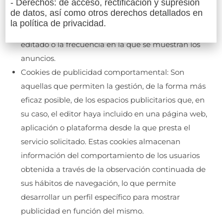
- Derechos: de acceso, rectificación y supresión
haya incluido en una página web, aplicación o
de datos, así como otros derechos detallados en
plataforma desde la que presta el servicio
la política de privacidad.
solicitado en base a criterios como el contenido
editado o la frecuencia en la que se muestran los
anuncios.
Cookies de publicidad comportamental: Son
aquellas que permiten la gestión, de la forma más
eficaz posible, de los espacios publicitarios que, en
su caso, el editor haya incluido en una página web,
aplicación o plataforma desde la que presta el
servicio solicitado. Estas cookies almacenan
información del comportamiento de los usuarios
obtenida a través de la observación continuada de
sus hábitos de navegación, lo que permite
desarrollar un perfil específico para mostrar
publicidad en función del mismo.